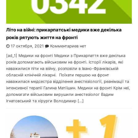
Літо на війні: прикарпатські медики вже декілька
років рятують життя на фронті
17 октября, 2021
Комментариев нет
[ad_1] Медики на фронті Медики з Прикарпаття вже декілька
років допомагають військовим на фронті. Історії лікарів, які
наважилися піти на війну, розповіли в Івано-Франківській
обласній клінічній лікарні. Поїхати першою на фронт
наважилася медсестра відділення анестезіології, реанімації та
інтенсивної терапії Галина Матіїшин. Медики на фронті Крім неї,
допомагати військовим вирушили анестезіолог Вадим
Ігнатовський та хірурги Володимир […]