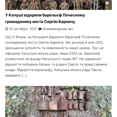
У Калуші відкрили барельєф Почесному
громадянину міста Сергію Барничу
15 октября, 2021
Комментариев нет
[ad_1] Вчора, на Калущині відкрили барельєф Почесному
громадянину міста Сергію Барничу. Він загинув в зоні ООС,
захищаючи цілісність та незалежність нашої країни. Про це
інформує Калуська міська рада, пише 0342.ua. Барельєф
розмістили на фасаді Калуського ліцею №7. На церемонії
відкриття побували батьки та родичі Сергія та представники
влади. Відкриття барельєфу, Калуська міська рада Також,
відвідали […]