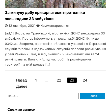
За минулу добу прикарпатські піротехніки
знешкодили 33 вибухівки
12 октября, 2021
Комментариев нет
[ad_1] Вчора, на Франківщині, піротехніки ДСНС знешкодили 33
вибухівки. Про це інформують у пресслужбі ДСНС ІФ, пише
0342.ua. Зокрема, піротехніки обласного управління Державної
служби України із надзвичайних ситуацій провели розмінування
у селі Раківчик. Там, в лісі, знайшли 9 мінометних мін та 24
ручні гранати. Виявили їх під час робіт із розмінування
території, на якій колись […]
Назад
1
…
22
23
24
Пагинация
Далее
записей
Найти:
Свежие записи