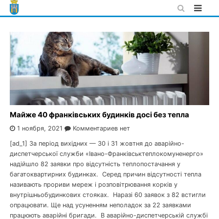
Skip
to
content
Майже 40 франківських будинків досі без тепла
1 ноября, 2021
Комментариев нет
[ad_1] За період вихідних — 30 і 31 жовтня до аварійно-
диспетчерської служби «Івано-Франківськтеплокомуненерго»
надійшло 82 заявки про відсутність теплопостачання у
багатоквартирних будинках. Серед причин відсутності тепла
називають прориви мереж і розповітрювання корків у
внутрішньобудинкових стояках. Наразі 60 заявок з 82 встигли
опрацювати. Ще над усуненням неполадок за 22 заявками
працюють аварійні бригади. В аварійно-диспетчерській службі