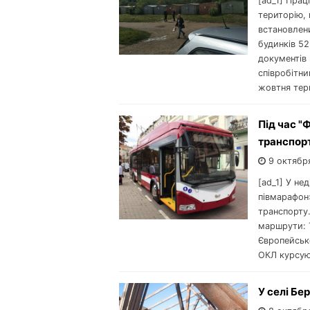
[ad_1] Прац
територію, 
встановлен
будинків 52
документів 
співробітни
жовтня тери
Під час "
транспорт
9 октябр
[ad_1] У не
півмарафон»
транспорту.
маршрути: 
Європейськ
ОКЛ курсуют
У селі Бе