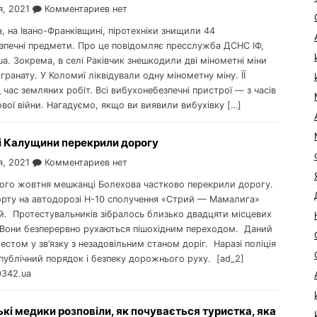
я, 2021
Комментариев нет
а, на Івано-Франківщині, піротехніки знищили 44
зпечні предмети. Про це повідомляє пресслужба ДСНС ІФ,
a. Зокрема, в селі Раківчик знешкодили дві мінометні міни
 гранату. У Коломиї ліквідували одну мінометну міну. ЇЇ
 час земляних робіт. Всі вибухонебезпечні пристрої — з часів
ової війни. Нагадуємо, якщо ви виявили вибухівку […]
 Калущини перекрили дорогу
я, 2021
Комментариев нет
шого жовтня мешканці Болехова частково перекрили дорогу.
орту на автодорозі Н-10 сполучення «Стрий — Мамалига»
й. Протестувальників зібралось близько двадцяти місцевих
 Вони безперервно рухаються пішохідним переходом. Даний
тестом у зв’язку з незадовільним станом доріг. Наразі поліція
публічний порядок і безпеку дорожнього руху. [ad_2]
0342.ua
кі медики розповіли, як почувається туристка, яка