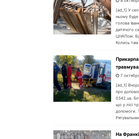
8 октябр
[ad_1] У се
ньому буде 
голова Іван
дитячого са
ЦНАПом. Буд
Колись там
Прикарпат
травмувал
7 октябр
[ad_1] Вчор
про допомо
0342.ua. Бл
що у лісі т
допомоги. Т
Рятувальник
На Франкі