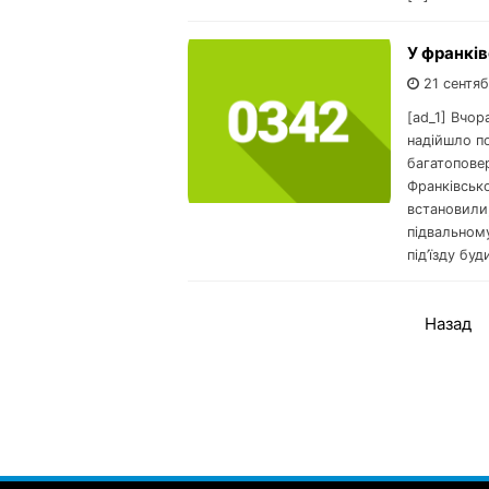
У франків
21 сентяб
[ad_1] Вчор
надійшло по
багатопове
Франківськ
встановили
підвальном
під’їзду бу
Назад