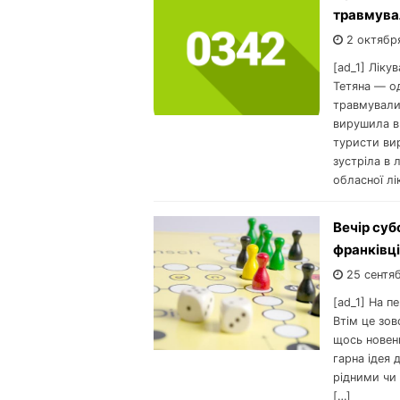
травмува
2 октябр
[ad_1] Ліку
Тетяна — од
травмувалис
вирушила в 
туристи вир
зустріла в 
обласної лі
Вечір суб
франківц
25 сентя
[ad_1] На п
Втім це зов
щось новень
гарна ідея 
рідними чи 
[…]