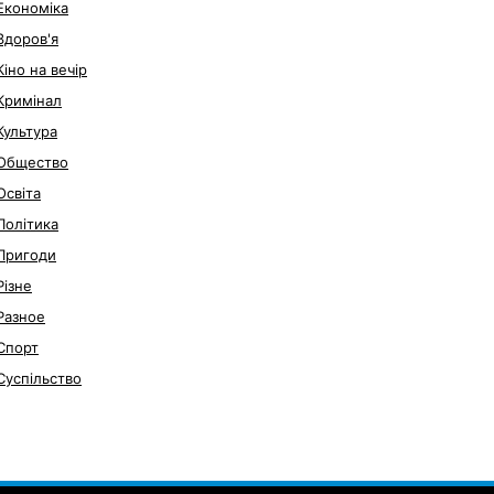
Економіка
Здоров'я
Кіно на вечір
Кримінал
Культура
Общество
Освіта
Політика
Пригоди
Різне
Разное
Спорт
Суспільство