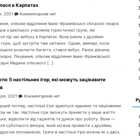
лася в Карпатах
я, 2021
Комментариев нет
вання, опікове відділення Івано-Франківської обласної лікарні
на з декількох учасників туристичної групи, які
я під час вибуху в Карпатах. Вона разом з друзями
гори, щоб зустріти там світанок. Однак, ввечері, коли
ішили розкласти багаття, стався вибух. Ранок дівчина
лікарні. Лікування, опікове відділення Івано-Франківської
карні Медики опікового […]
оти: 5 настільних ігор, які можуть зацікавити
ів
бря, 2021
Комментариев нет
Р
ерший погляд, настільні ігри здаються нудними та нецікавими.
сім не так. Настільні ігри зможуть принести у ваше життя
ке, відволікти від гаджетів та думок про роботу. Вони —
для суботнього вечора, який можна провести з друзями,
другою половинкою. Грати в настільні ігри можна як у двох,