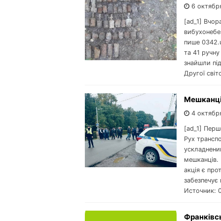
6 октябр
[ad_1] Вчор
вибухонебе
пише 0342.u
та 41 ручну
знайшли під
Другої світ
Мешканці
4 октябр
[ad_1] Пер
Рух трансп
ускладнени
мешканців.
акція є про
забезпечує 
Источник: 
Франківсь