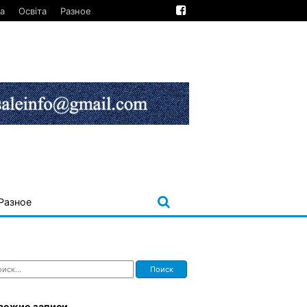
а
Освіта
Разное
Разное
ти:
вежие записи