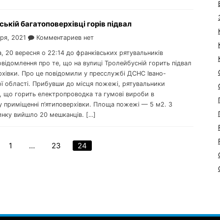
ській багатоповерхівці горів підвал
ря, 2021
Комментариев нет
а, 20 вересня о 22:14 до франківських рятувальників
відомлення про те, що на вулиці Тролейбусній горить підвал
рхівки. Про це повідомили у пресслужбі ДСНС Івано-
ої області. Прибувши до місця пожежі, рятувальники
, що горить електропроводка та гумові вироби в
у приміщенні п’ятиповерхівки. Площа пожежі — 5 м2. З
динку вийшло 20 мешканців. […]
1
…
23
24
Пагинация
записей