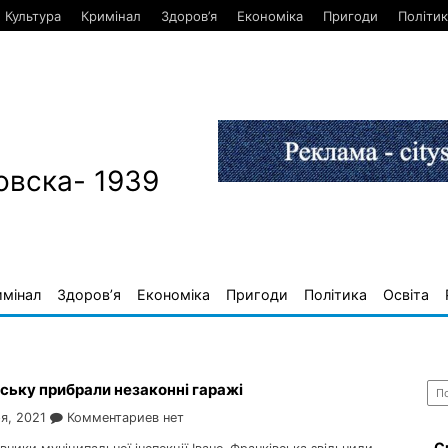
Культура
Кримінал
Здоров’я
Економіка
Пригоди
Політик
овска- 1939
имінал
Здоров’я
Економіка
Пригоди
Політика
Освіта
Най
ську прибрали незаконні гаражі
я, 2021
Комментариев нет
С