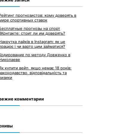
Рейтинг прогнозистов: кому доверять в
мире спортивных ставок
Бесплатные прогнозы на спорт
ВКонтакте: стоит ли им доверять?
Накрутка лайків в Instagram: як це
працює і чи варто цим займатися?
Кодирование по методу Довженко в
Николаеве
Як купити вейп, якщо немає 18 років:
законодавство, відповідальність та
ризики
вежие комментарии
рхивы