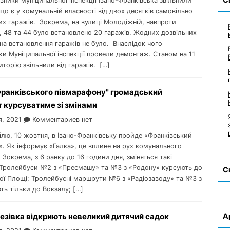
івники муніципальної інспекції Івано-Франківська звільнили
що є у комунальній власності від двох десятків самовільно
их гаражів. Зокрема, на вулиці Молодіжній, навпроти
, 48 та 44 було встановлено 20 гаражів. Жодних дозвільних
на встановлення гаражів не було. Внаслідок чого
ки Муніципальної інспекції провели демонтаж. Станом на 11
торію звільнили від гаражів. […]
Франківського півмарафону" громадський
 курсуватиме зі змінами
я, 2021
Комментариев нет
ділю, 10 жовтня, в Івано-Франківську пройде «Франківський
. Як інформує «Галка», це вплине на рух комунального
 Зокрема, з 6 ранку до 16 години дня, зміняться такі
Тролейбуси №2 з «Пресмашу» та №3 з «Родону» курсують до
С
ої Площі; Тролейбусні маршрути №6 з «Радіозаводу» та №3 з
ь тільки до Вокзалу; […]
резівка відкриють невеликий дитячий садок
А