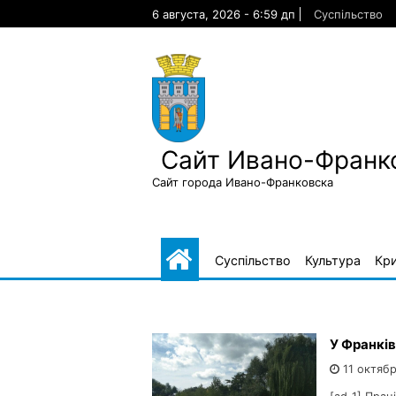
Skip
6 августа, 2026 - 6:59 дп
Суспільство
to
content
Сайт Ивано-Франк
Сайт города Ивано-Франковска
Суспільство
Культура
Кр
У Франків
11 октябр