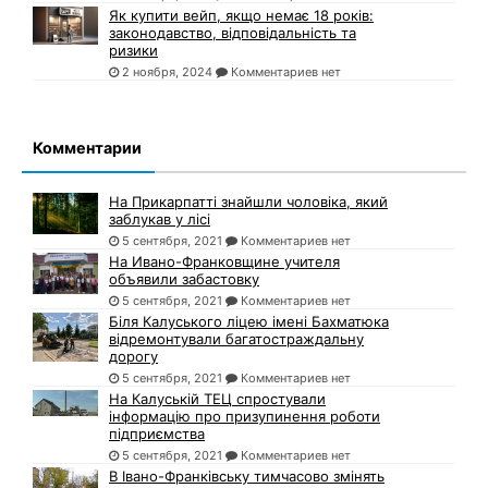
Як купити вейп, якщо немає 18 років:
законодавство, відповідальність та
ризики
2 ноября, 2024
Комментариев нет
Комментарии
На Прикарпатті знайшли чоловіка, який
заблукав у лісі
5 сентября, 2021
Комментариев нет
На Ивано-Франковщине учителя
объявили забастовку
5 сентября, 2021
Комментариев нет
Біля Калуського ліцею імені Бахматюка
відремонтували багатостраждальну
дорогу
5 сентября, 2021
Комментариев нет
На Калуській ТЕЦ спростували
інформацію про призупинення роботи
підприємства
5 сентября, 2021
Комментариев нет
В Івано-Франківську тимчасово змінять