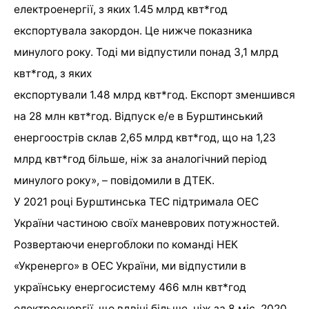
електроенергії, з яких 1.45 млрд квт*год
експортувала закордон. Це нижче показника
минулого року. Тоді ми відпустили понад 3,1 млрд
квт*год, з яких
експортували 1.48 млрд квт*год. Експорт зменшився
на 28 млн квт*год. Відпуск е/е в Бурштинський
енергоострів склав 2,65 млрд квт*год, що на 1,23
млрд квт*год більше, ніж за аналогічний період
минулого року», – повідомили в ДТЕК.
У 2021 році Бурштинська ТЕС підтримала ОЕС
України частиною своїх маневрових потужностей.
Розвертаючи енергоблоки по команді НЕК
«Укренерго» в ОЕС України, ми відпустили в
українську енергосистему 466 млн квт*год
електроенергії, що вдвічі більше, ніж за 8 міс. 2020