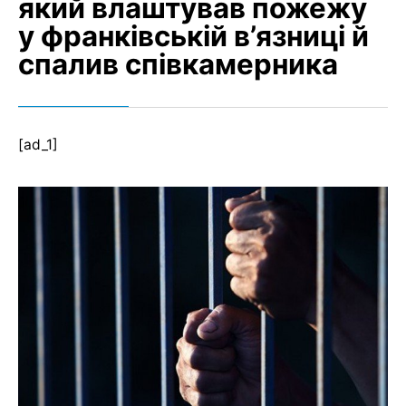
який влаштував пожежу
у франківській в’язниці й
спалив співкамерника
[ad_1]