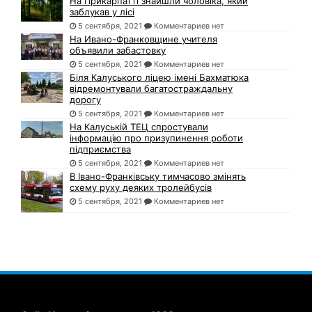
На Прикарпатті знайшли чоловіка, який
заблукав у лісі
5 сентября, 2021
Комментариев нет
На Ивано-Франковщине учителя
объявили забастовку
5 сентября, 2021
Комментариев нет
Біля Калуського ліцею імені Бахматюка
відремонтували багатостраждальну
дорогу
5 сентября, 2021
Комментариев нет
На Калуській ТЕЦ спростували
інформацію про призупинення роботи
підприємства
5 сентября, 2021
Комментариев нет
В Івано-Франківську тимчасово змінять
схему руху деяких тролейбусів
5 сентября, 2021
Комментариев нет