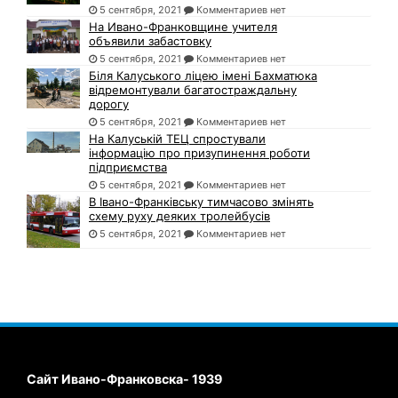
5 сентября, 2021
Комментариев нет
На Ивано-Франковщине учителя
объявили забастовку
5 сентября, 2021
Комментариев нет
Біля Калуського ліцею імені Бахматюка
відремонтували багатостраждальну
дорогу
5 сентября, 2021
Комментариев нет
На Калуській ТЕЦ спростували
інформацію про призупинення роботи
підприємства
5 сентября, 2021
Комментариев нет
В Івано-Франківську тимчасово змінять
схему руху деяких тролейбусів
5 сентября, 2021
Комментариев нет
Сайт Ивано-Франковска- 1939