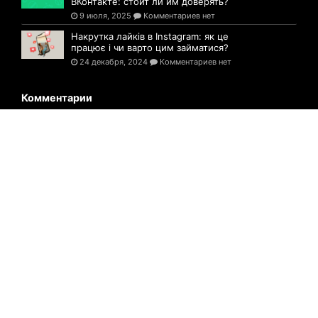
ВКонтакте: стоит ли им доверять?
9 июля, 2025
Комментариев нет
Накрутка лайків в Instagram: як це
працює і чи варто цим займатися?
24 декабря, 2024
Комментариев нет
Комментарии
На Прикарпатті знайшли чоловіка, який
заблукав у лісі
5 сентября, 2021
Комментариев нет
На Ивано-Франковщине учителя
объявили забастовку
5 сентября, 2021
Комментариев нет
Біля Калуського ліцею імені Бахматюка
відремонтували багатостраждальну
дорогу
5 сентября, 2021
Комментариев нет
© 2021-2025 Сайт Ивано-Франковска- 1939