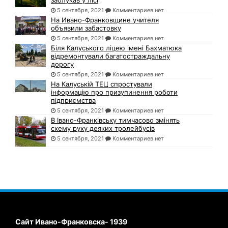
заблукав у лісі
5 сентября, 2021
Комментариев нет
На Ивано-Франковщине учителя
объявили забастовку
5 сентября, 2021
Комментариев нет
Біля Калуського ліцею імені Бахматюка
відремонтували багатостраждальну
дорогу
5 сентября, 2021
Комментариев нет
На Калуській ТЕЦ спростували
інформацію про призупинення роботи
підприємства
5 сентября, 2021
Комментариев нет
В Івано-Франківську тимчасово змінять
схему руху деяких тролейбусів
5 сентября, 2021
Комментариев нет
Сайт Ивано-Франковска- 1939