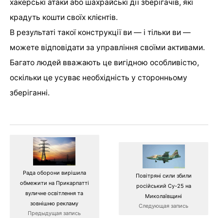
хакерські атаки або шахрайські дії зберігачів, які
крадуть кошти своїх клієнтів.
В результаті такої конструкції ви — і тільки ви —
можете відповідати за управління своїми активами.
Багато людей вважають це вигідною особливістю,
оскільки це усуває необхідність у сторонньому
зберіганні.
Рада оборони вирішила
Повітряні сили збили
обмежити на Прикарпатті
російський Су-25 на
вуличне освітлення та
Миколаївщині
зовнішню рекламу
Следующая запись
Предыдущая запись