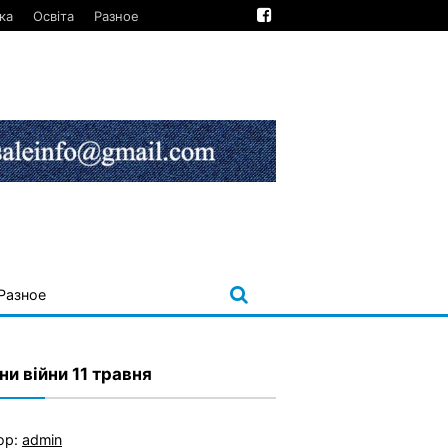
ка
Освіта
Разное
Разное
ни війни 11 травня
ор:
admin