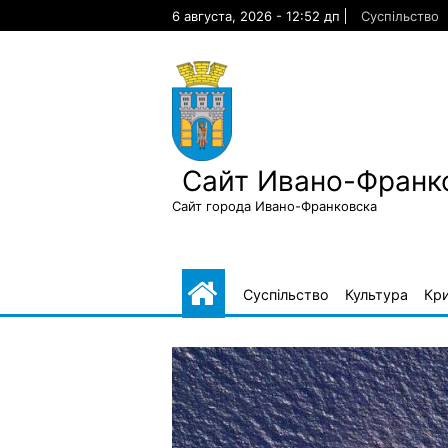
Skip
6 августа, 2026 - 12:52 дп
Суспільство
to
content
Сайт Ивано-Франк
Сайт города Ивано-Франковска
Суспільство
Культура
Кр