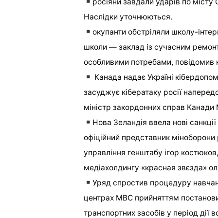
росіяни завдали ударів по місту
Наслідки уточнюються.
окупанти обстріляли школу-інтерн
школи — заклад із сучасним ремонт
особливими потребами, повідомив к
Канада надає Україні кібердопомо
засуджує кібератаку росії напередо
міністр закордонних справ Канади 
Нова Зеландія ввела нові санкції
офіційний представник міноборони 
управління генштабу ігор костюков
медіахолдингу «красная звєзда» ол
Уряд спростив процедуру навчан
центрах МВС прийняттям постанови
транспортних засобів у період дії в