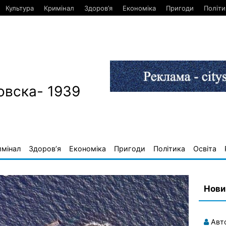
Культура
Кримінал
Здоров’я
Економіка
Пригоди
Політи
овска- 1939
имінал
Здоров’я
Економіка
Пригоди
Політика
Освіта
Нови
Авт