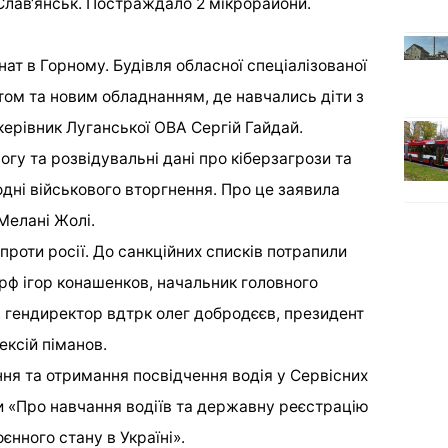
 Слав‘янськ. Постраждало 2 мікрорайони.
ат в Горному. Будівля обласної спеціалізованої
ом та новим обладнанням, де навчались діти з
ерівник Луганської ОВА Сергій Гайдай.
гу та розвідувальні дані про кіберзагрози та
дні військового вторгнення. Про це заявила
Мелані Жолі.
 проти росії. До санкційних списків потрапили
рф ігор конашенков, начальник головного
, гендиректор вдтрк олег добродєєв, президент
ексій піманов.
ня та отримання посвідчення водія у Сервісних
 «Про навчання водіїв та державну реєстрацію
оєнного стану в Україні».