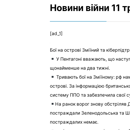
Новини війни 11 
[ad_1]
Бої на острові Зміїний та кіберпідт
У Пентагоні вважають, що наступ 
щонайменше на два тижні.
Тривають бої на Зміїному: рф нам
острові. За інформацією британськ
систему ППО та забезпечила свої с
На ранок ворог знову обстріляв 
постраждали Зеленодольська та Ш
постраждалих немає.