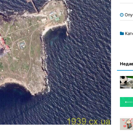
Опу
Кат
Недав