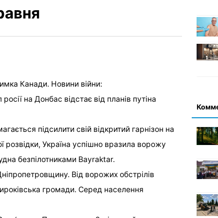
травня
римка Канади. Новини війни:
росії на Донбас відстає від планів путіна
Комм
агається підсилити свій відкритий гарнізон на
ої розвідки, Україна успішно вразила ворожу
удна безпілотниками Bayraktar.
Дніпропетровщину. Від ворожих обстрілів
ироківська громади. Серед населення