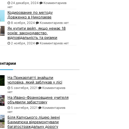
24 декабря, 2024
Комментариев
нет
Кодирование по методу
Довженко в Николаеве
8 ноября, 2024
Комментариев нет
Як купити вейп, якщо немає 18
років: законодавство,
відповідальність та ризики
2 ноября, 2024
Комментариев нет
ентарии
На Прикарпатті знайшли
чоловіка, який заблукав у лісі
5 сентября, 2021
Комментариев
нет
На Ивано-Франковщине учителя
объявили забастовку
5 сентября, 2021
Комментариев
нет
Біля Калуського ліцею імені
Бахматюка відремонтували
багатостраждальну дорогу