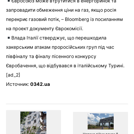
Євросоюз може втрутитися в енергоринок та
запровадити обмеження ціни на газ, якщо росія
перекриє газовий потік, – Bloomberg із посиланням
на проект документу Єврокомісії.
Влада Італії стверджує, що перешкодила
хакерським атакам проросійських груп під час
півфіналу та фіналу пісенного конкурсу
Євробачення, що відбувався в італійському Турині.
[ad_2]
Источник:
0342.ua
Новини війни ранок 8