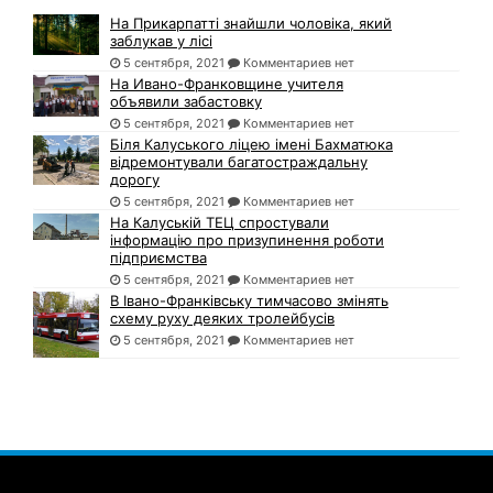
На Прикарпатті знайшли чоловіка, який
заблукав у лісі
5 сентября, 2021
Комментариев нет
На Ивано-Франковщине учителя
объявили забастовку
5 сентября, 2021
Комментариев нет
Біля Калуського ліцею імені Бахматюка
відремонтували багатостраждальну
дорогу
5 сентября, 2021
Комментариев нет
На Калуській ТЕЦ спростували
інформацію про призупинення роботи
підприємства
5 сентября, 2021
Комментариев нет
В Івано-Франківську тимчасово змінять
схему руху деяких тролейбусів
5 сентября, 2021
Комментариев нет