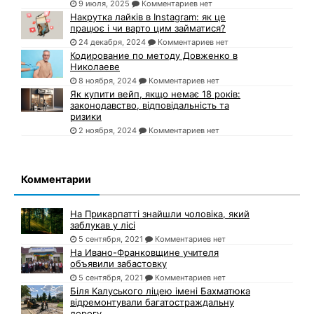
9 июля, 2025
Комментариев нет
Накрутка лайків в Instagram: як це
працює і чи варто цим займатися?
24 декабря, 2024
Комментариев нет
Кодирование по методу Довженко в
Николаеве
8 ноября, 2024
Комментариев нет
Як купити вейп, якщо немає 18 років:
законодавство, відповідальність та
ризики
2 ноября, 2024
Комментариев нет
Комментарии
На Прикарпатті знайшли чоловіка, який
заблукав у лісі
5 сентября, 2021
Комментариев нет
На Ивано-Франковщине учителя
объявили забастовку
5 сентября, 2021
Комментариев нет
Біля Калуського ліцею імені Бахматюка
відремонтували багатостраждальну
дорогу