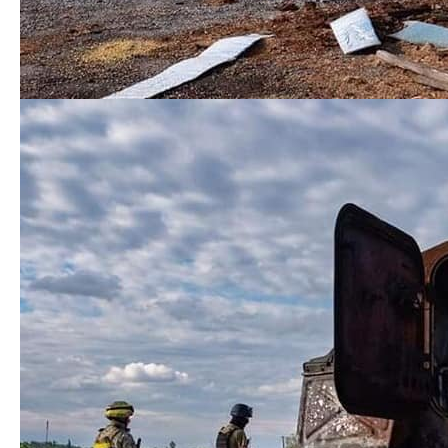
руйнують плани військового керівництва щодо
швидкого просування вглиб території України.
Почастішали випадки звільнення великої кількості
особового складу через відмову від участі у
бойових діях на території України. Це не дозволяє у
стислі терміни здійснити посилення та заміну
російських підрозділів, що втратили боєздатність.
Тим часом українські підрозділи, виконуючи вогневі
завдання, продовжують успішно зменшувати
кількість російських окупантів на українській землі.
Віримо у Збройні Сили України! Разом переможемо!
Слава Україні!
[ad_2]
Источник:
0342.ua