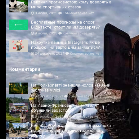
Рейтинг прогнозистов: кому доверять в
мире спортивных ставок
9 июля, 2025
Комментариев нет
Бесплатные прогнозы на спорт
ВКонтакте: стоит ли им доверять?
9 июля, 2025
Комментариев нет
Накрутка лайків в Instagram: як це
працює і чи варто цим займатися?
24 декабря, 2024
Комментариев нет
Комментарии
На Прикарпатті знайшли чоловіка, який
заблукав у лісі
5 сентября, 2021
Комментариев нет
На Ивано-Франковщине учителя
объявили забастовку
5 сентября, 2021
Комментариев нет
Біля Калуського ліцею імені Бахматюка
відремонтували багатостраждальну
дорогу