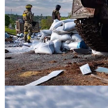
обстріляли із артилерії райони населених пунктів
Нью-Йорк, Зайцеве, Покровське, Нова Кам’янка,
Яковлівка, Берестове, Миколаївка та Новоіванівка.
Завдали авіаудару парою вертольотів Ка-52 по
мирному населеному пункту Яковлівка. Наші воїни
знову успішно відбили штурмові дії противника в
напрямку Берестового.
На Авдіївському, Курахівському,
Новопавлівському та Запорізькому напрямках
противник намагався вести штурмові дії з метою
недопущення перекидання наших військ на інші
напрямки. Здійснив обстріли із мінометів, ствольної
артилерії та реактивних систем залпового вогню в
районах населених пунктів Мар’їнка,
Новомихайлівка, Залізничне, Гуляйполе та Чарівне.