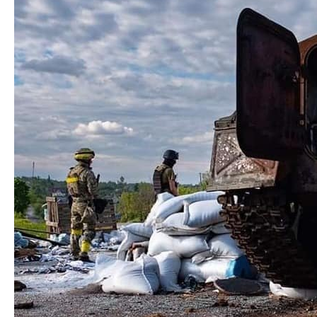
На Південнобузькому напрямку
обстановка
суттєвих змін не зазнала. Ворог продовжує
зосереджувати зусилля на утриманні займаних
рубежів та вдосконаленні інженерного обладнання
позицій.
Застосував ствольної та реактивну артилерію в
районах населених пунктів Осокорівка, Добрянка,
Тополине, Князівка, Мурахівка, Червона Долина,
Зоря, Котляреве, Новомиколаївка, Степова Долина,
Таврійське, Лимани та Олександрівка.
Ворог підтримує у готовності до застосування три
носії високоточної зброї сумарним залпом до 20
крилатих ракет типу “Калібр”.
Значні втрати російських окупаційних військ