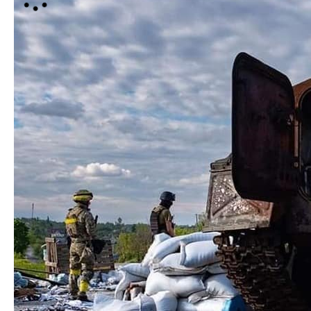
На Слобожанському напрямку
противник веде
бойові дії з метою стримування підрозділів Сил
оборони від подальшого просування в бік
Державного кордону.
На Харківському напрямку
ворог застосовував
ствольну артилерію та реактивні системи залпового
вогню в районах населених пунктів Золочів, Уди,
Байрак, Перемога, Рубіжне, Верхній Салтів, Печеніги
та Леб’яже.
На Слов’янському напрямку
зафіксовано
артилерійські обстріли поблизу Мазанівки,
Краснопілля та Дібровного. Українські воїни відбили
ворожий штурм в напрямку населеного пункту
Долина. Противник відійшов.