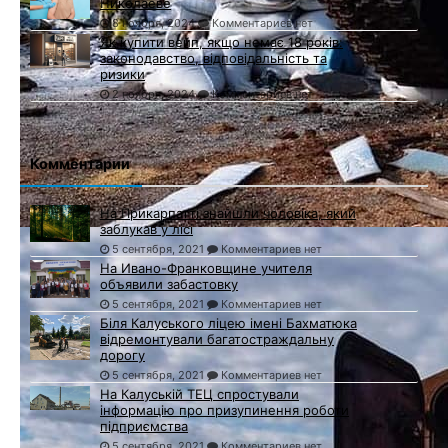
Николаеве
8 ноября, 2024
Комментариев нет
Як купити вейп, якщо немає 18 років:
законодавство, відповідальність та
ризики
2 ноября, 2024
Комментариев нет
Комментарии
На Прикарпатті знайшли чоловіка, який
заблукав у лісі
5 сентября, 2021
Комментариев нет
На Ивано-Франковщине учителя
объявили забастовку
5 сентября, 2021
Комментариев нет
Біля Калуського ліцею імені Бахматюка
відремонтували багатостраждальну
дорогу
5 сентября, 2021
Комментариев нет
На Калуській ТЕЦ спростували
інформацію про призупинення роботи
підприємства
5 сентября, 2021
Комментариев нет