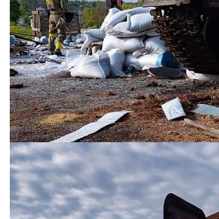
Недоцільно розбивати на
хвилі: в Міноборони
Весы из нержавейки: виды
повідомили, скільки
и особенности
триватиме мобілізація
оборудования
Следующая запись
Предыдущая запись
Добавить комментарий
Ваш адрес email не будет опубликован.
Обязательные
поля помечены
*
Комментарий
*