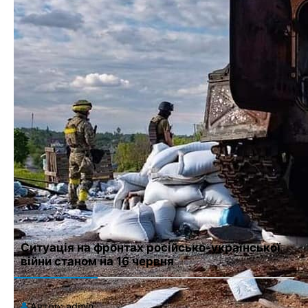
Имя
*
Email
*
Сайт
Сохранить моё имя, email и адрес сайта в этом браузере для
последующих моих комментариев.
Ситуація на фронтах російсько-української
війни станом на 16 червня
Автор:
admin