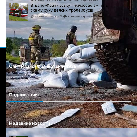
В Івано-Франківську тимчасово змінять
схему руху деяких тролейбусів
5 сентября, 2021
Комментариев нет
Сайт Ивано-Франковска- 1939
Сайт города Ивано-Франковска
Подписаться
Недавние новости