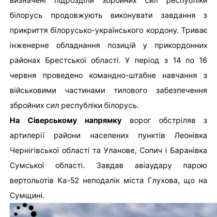
визначені підрозділи збройних сил республіки
білорусь продовжують виконувати завдання з
прикриття білорусько-українського кордону. Триває
інженерне обладнання позицій у прикордонних
районах Брестської області. У період з 14 по 16
червня проведено командно-штабне навчання з
військовими частинами тилового забезпечення
збройних сил республіки білорусь.
На Сіверському напрямку
ворог обстріляв з
артилерії райони населених пунктів Леонівка
Чернігівської області та Уланове, Сопич і Баранівка
Сумської області. Завдав авіаудару парою
вертольотів Ка-52 неподалік міста Глухова, що на
Сумщині.