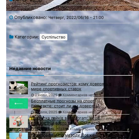
Опубликовано:
Четверг, 2022/06/16 - 21:00
Категории:
Суспільство
Недавние новости
Рейтинг прогнозистов: кому доверять в
мире спортивных ставок
9 июля, 2025
Комментариев нет
Бесплатные прогнозы на спорт
ВКонтакте: стоит ли им доверять?
9 июля, 2025
Комментариев нет
Накрутка лайків в Instagram: як це
працює і чи варто цим займатися?
24 декабря, 2024
Комментариев нет
Кодирование по методу Довженко в