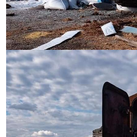
На Донецькому напрямку
ворог не припиняє
вогневе ураження позицій наших військ вздовж лінії
зіткнення із зосередженням основних зусиль на
Сєверодонецькому та Бахмутському напрямках.
На Лиманському напрямку
активних наступальних
дій не відзначено. Окупанти обстріляли із ствольної
артилерії район Стародубівки.
На Сєвєродонецькому напрямку
ворог
застосовував артилерію та реактивні системи
залпового вогню в районах населених пунктів
Сєверодонецьк, Лисичанськ, Устинівка, Лоскутівка,
Метьолкіне та Борівське. Завдав авіаційного удару
по Лоскутівці.
На Бахмутському напрямку
російські окупанти