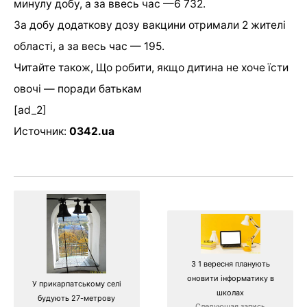
минулу добу, а за ввесь час —6 732.
За добу додаткову дозу вакцини отримали 2 жителі
області, а за весь час — 195.
Читайте також,
Що робити, якщо дитина не хоче їсти
овочі — поради батькам
[ad_2]
Источник:
0342.ua
З 1 вересня планують
оновити інформатику в
У прикарпатському селі
школах
будують 27-метрову
Следующая запись