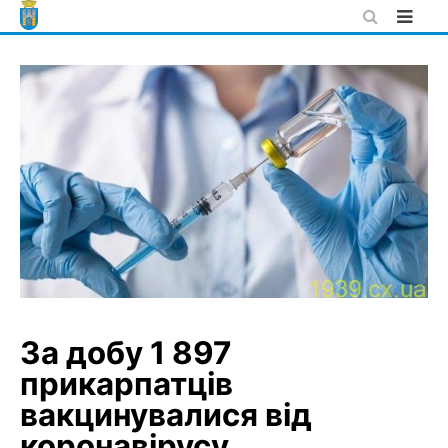
Skip
to
content
За добу 1 897
прикарпатців
вакцинувалися від
коронавірусу