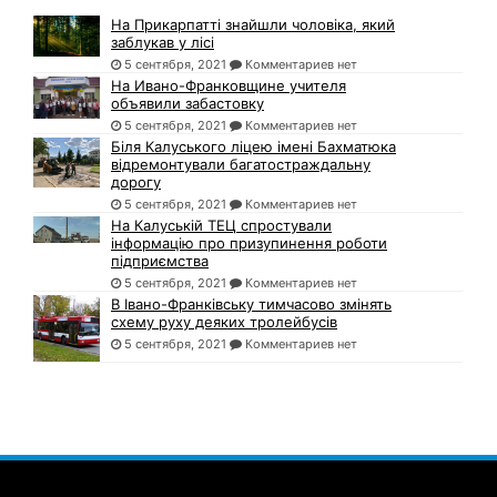
На Прикарпатті знайшли чоловіка, який
заблукав у лісі
5 сентября, 2021
Комментариев нет
На Ивано-Франковщине учителя
объявили забастовку
5 сентября, 2021
Комментариев нет
Біля Калуського ліцею імені Бахматюка
відремонтували багатостраждальну
дорогу
5 сентября, 2021
Комментариев нет
На Калуській ТЕЦ спростували
інформацію про призупинення роботи
підприємства
5 сентября, 2021
Комментариев нет
В Івано-Франківську тимчасово змінять
схему руху деяких тролейбусів
5 сентября, 2021
Комментариев нет