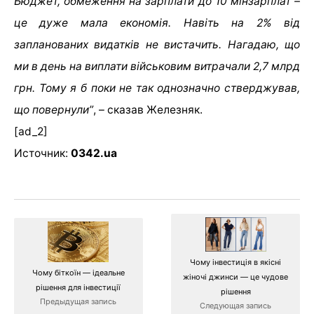
Бюджет, обмеження на зарплати до 10 мінзарплат –
це дуже мала економія. Навіть на 2% від
запланованих видатків не вистачить. Нагадаю, що
ми в день на виплати військовим витрачали 2,7 млрд
грн. Тому я б поки не так однозначно стверджував,
що повернули”
, – сказав Железняк.
[ad_2]
Источник:
0342.ua
Чому інвестиція в якісні
Чому біткоїн — ідеальне
жіночі джинси — це чудове
рішення для інвестиції
рішення
Предыдущая запись
Следующая запись