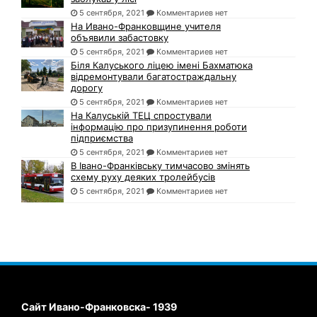
5 сентября, 2021
Комментариев нет
На Ивано-Франковщине учителя
объявили забастовку
5 сентября, 2021
Комментариев нет
Біля Калуського ліцею імені Бахматюка
відремонтували багатостраждальну
дорогу
5 сентября, 2021
Комментариев нет
На Калуській ТЕЦ спростували
інформацію про призупинення роботи
підприємства
5 сентября, 2021
Комментариев нет
В Івано-Франківську тимчасово змінять
схему руху деяких тролейбусів
5 сентября, 2021
Комментариев нет
Сайт Ивано-Франковска- 1939